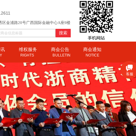
12611
秀区金浦路20号广西国际金融中心A座9楼
搜索
资讯
维权服务
商会公告
商会通知
CY
RIGHTS
B
ULLETIN
NOTICE
客服