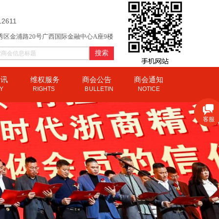
12611
秀区金浦路20号广西国际金融中心A座9楼
搜索
资讯
维权服务
商会公告
商会通知
CY
RIGHTS
B
ULLETIN
NOTICE
客服