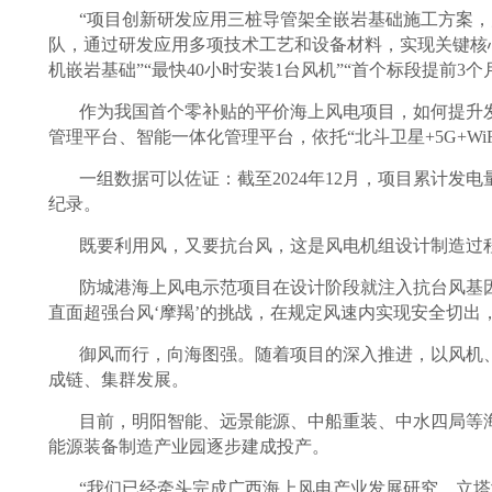
“项目创新研发应用三桩导管架全嵌岩基础施工方案
队，通过研发应用多项技术工艺和设备材料，实现关键核心部
机嵌岩基础”“最快40小时安装1台风机”“首个标段提前
作为我国首个零补贴的平价海上风电项目，如何提升
管理平台、智能一体化管理平台，依托“北斗卫星+5G+W
一组数据可以佐证：截至2024年12月，项目累计发
纪录。
既要利用风，又要抗台风，这是风电机组设计制造过
防城港海上风电示范项目在设计阶段就注入抗台风基因
直面超强台风‘摩羯’的挑战，在规定风速内实现安全切出
御风而行，向海图强。随着项目的深入推进，以风机
成链、集群发展。
目前，明阳智能、远景能源、中船重装、中水四局等海
能源装备制造产业园逐步建成投产。
“我们已经牵头完成广西海上风电产业发展研究、立