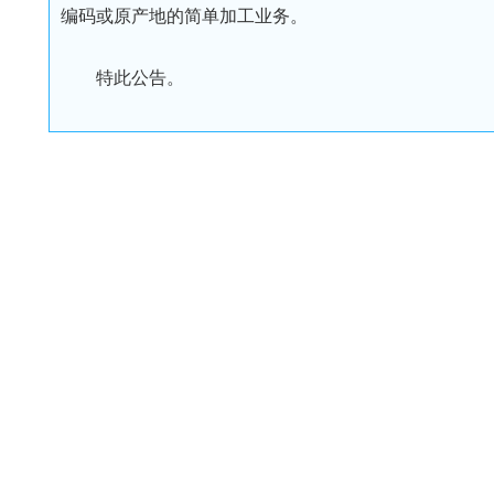
编码或原产地的简单加工业务。
特此公告。
来源：海关发布
上一篇：
专精特新，为何如此重要
商
广西
地址
电话：
传真：