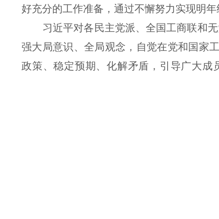
好充分的工作准备，通过不懈努力实现明年
习近平对各民主党派、全国工商联和无
强大局意识、全局观念，自觉在党和国家
政策、稳定预期、化解矛盾，引导广大成
量。二是发挥人才荟萃优势，积极为中共
和可操作性的意见建议。把准民主监督性
进一步增强参政议政能力。加强领导班子
理论武装和知识更新，强化实践锻炼，不断
石泰峰、刘国中、何立峰、张国清、吴
出席座谈会的党外人士还有邵鸿、何报
责任编辑：贺艳花