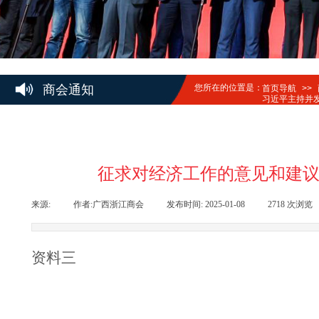
商会通知
您所在的位置是：
首页导航
>>
习近平主持并
征求对经济工作的意见和建议
来源:
|
作者:
广西浙江商会
|
发布时间:
2025-01-08
|
2718
次浏览
资料三