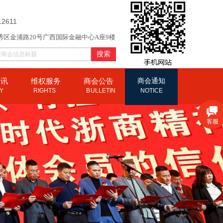
12611
秀区金浦路20号广西国际金融中心A座9楼
搜索
资讯
维权服务
商会公告
商会通知
CY
RIGHTS
B
ULLETIN
NOTICE
客服