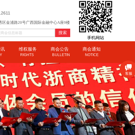
12611
秀区金浦路20号广西国际金融中心A座9楼
搜索
资讯
维权服务
商会公告
商会通知
CY
RIGHTS
B
ULLETIN
NOTICE
客服