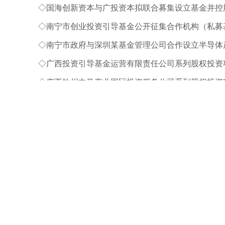
◇国海创新资本与广投资本拟联合募集设立基金并控
◇南宁市创业投资引导基金公开征集合作机构（私募
◇南宁市政府与深圳某基金管理公司合作设立半导体
◇广西投资引导基金运营有限责任公司系列股权投资
◇广西钦州中马产业园区投资服务公司系列股权投资
◇广投资本管理有限公司系列股权投资法律尽职调查
◇广西交通发展投资基金管理有限公司股权收购深圳
◇乾能投资管理有限公司股权收购广西冠峰生物制品
◇广西广投文化旅游投资有限公司股权并购大新老木
◇广西中马钦州产业园区投资服务公司并购上海吉禾
◇广投资本管理有限公司与深圳某基金管理公司合作
◇南宁市政府与深圳某基金管理公司合作设立半导体